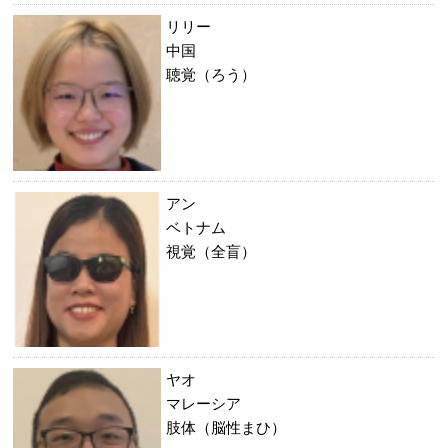
リリー
中国
聴覚（ろう）
アン
ベトナム
視覚（全盲）
ヤオ
マレーシア
肢体（脳性まひ）